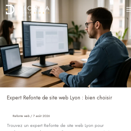
Aller
Expert
au
Refonte
contenu
de
site
web
Lyon
:
bien
choisir
Expert Refonte de site web Lyon : bien choisir
Refonte web
/
7 août 2026
Trouvez un expert Refonte de site web Lyon pour