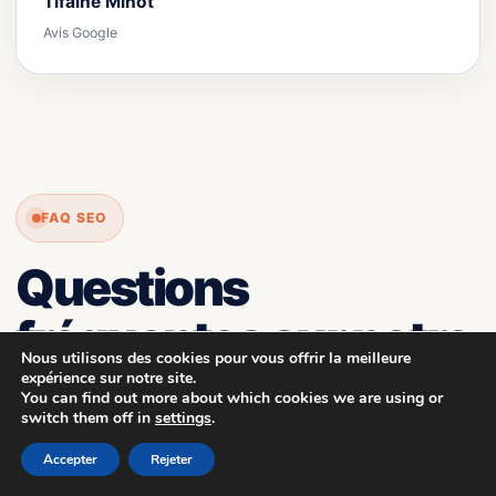
Tifaine Minot
Avis Google
FAQ SEO
Questions
fréquentes sur notre
Nous utilisons des cookies pour vous offrir la meilleure
agence SEO à Lyon
expérience sur notre site.
You can find out more about which cookies we are using or
switch them off in
settings
.
Voici les réponses aux questions les plus fréquentes
Accepter
Rejeter
avant de lancer une stratégie de référencement naturel