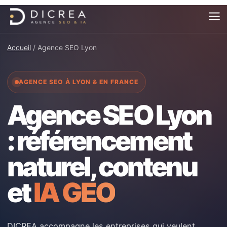
Aller
au
contenu
Accueil
/ Agence SEO Lyon
AGENCE SEO À LYON & EN FRANCE
Agence SEO Lyon
: référencement
naturel, contenu
et
IA GEO
DICREA accompagne les entreprises qui veulent