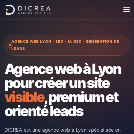
Aller
au
contenu
AGENCE WEB LYON · SEO · IA GEO · GÉNÉRATION DE
LEADS
Agence web à Lyon
pour créer un site
visible
, premium et
orienté leads
DICREA est une agence web à Lyon spécialisée en