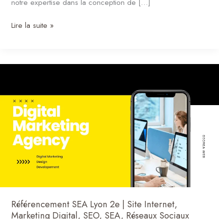
notre expertise dans la conception de […]
Lire la suite »
Référencement
SEA
Lyon
2e
|
Site
Internet,
Marketing
Digital,
SEO,
SEA,
Réseaux
Référencement SEA Lyon 2e | Site Internet,
Sociaux
Marketing Digital, SEO, SEA, Réseaux Sociaux