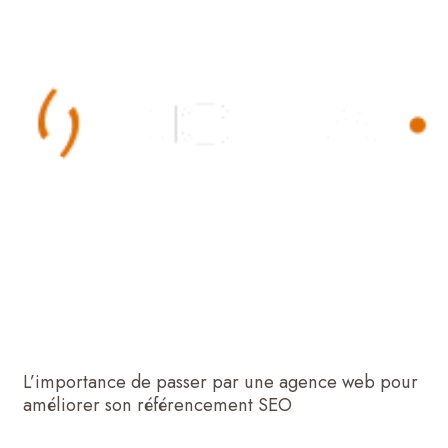
une
agence
web
pour
améliorer
son
référencement
SEO
L’importance de passer par une agence web pour
améliorer son référencement SEO