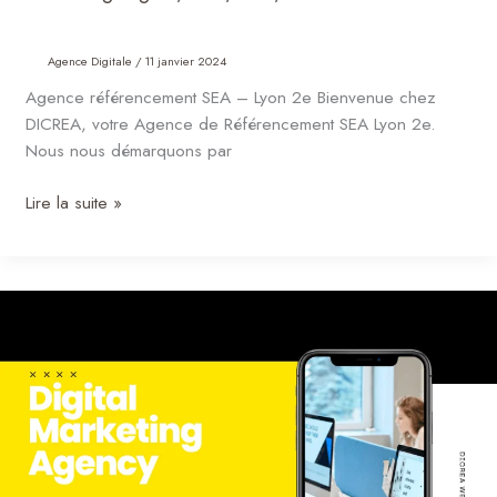
Agence Digitale
/
11 janvier 2024
Agence référencement SEA – Lyon 2e Bienvenue chez
DICREA, votre Agence de Référencement SEA Lyon 2e.
Nous nous démarquons par
Lire la suite »
Création
site
internet
Vieux
Lyon
|
Site
Internet,