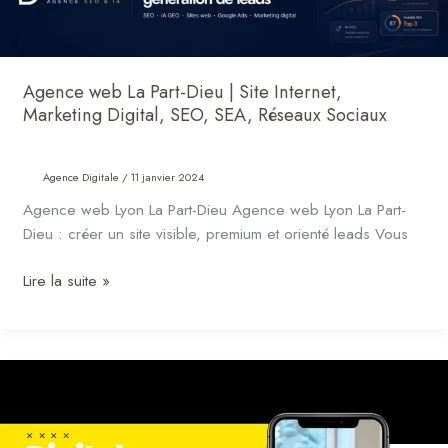
La
Part-
Dieu
|
Agence web La Part-Dieu | Site Internet,
Site
Marketing Digital, SEO, SEA, Réseaux Sociaux
Internet,
Marketing
Digital,
Agence Digitale
/
11 janvier 2024
SEO,
Agence web Lyon La Part-Dieu Agence web Lyon La Part-
SEA,
Dieu : créer un site visible, premium et orienté leads Vous
Réseaux
Sociaux
Lire la suite »
DICREA
–
Agence
Digitale