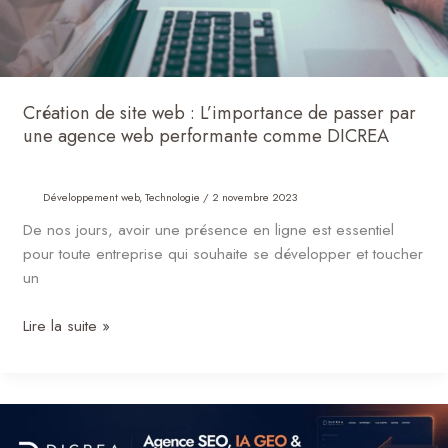
une
agence
web
performante
comme
Création de site web : L’importance de passer par
DICREA
une agence web performante comme DICREA
Développement web
,
Technologie
/
2 novembre 2023
De nos jours, avoir une présence en ligne est essentiel
pour toute entreprise qui souhaite se développer et toucher
un
Lire la suite »
Agence
Web