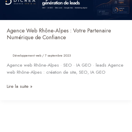
Rhône-
Alpes
:
Votre
Agence Web Rhône-Alpes : Votre Partenaire
Partenaire
Numérique de Confiance
Numérique
de
Confiance
Développement web
/
7 septembre 2023
Agence web Rhône-Alpes · SEO · IA GEO · leads Agence
web Rhône-Alpes : création de site, SEO, IA GEO
Lire la suite »