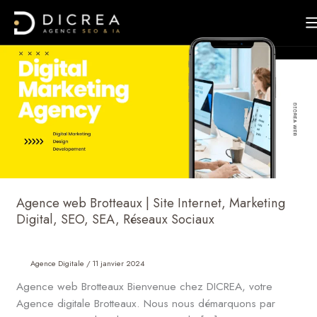
Aller
Agence
au
web
contenu
Brotteaux
|
Site
Internet,
Marketing
Digital,
SEO,
SEA,
Réseaux
Sociaux
Agence web Brotteaux | Site Internet, Marketing
Digital, SEO, SEA, Réseaux Sociaux
Agence Digitale
/
11 janvier 2024
Agence web Brotteaux Bienvenue chez DICREA, votre
Agence digitale Brotteaux. Nous nous démarquons par