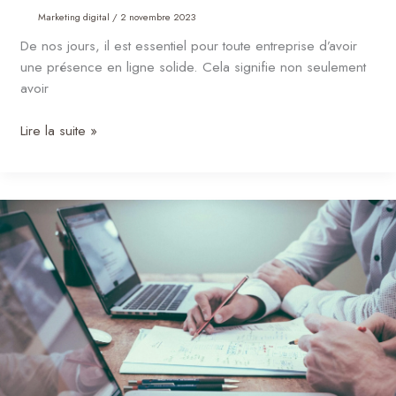
Marketing digital
/
2 novembre 2023
De nos jours, il est essentiel pour toute entreprise d’avoir
une présence en ligne solide. Cela signifie non seulement
avoir
Lire la suite »
Création
de
site
web
:
L’importance
de
passer
par