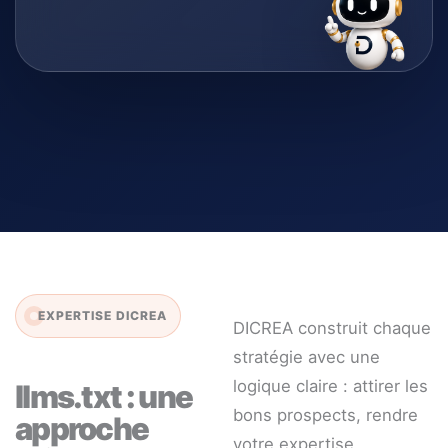
EXPERTISE DICREA
DICREA construit chaque
stratégie avec une
logique claire : attirer les
llms.txt : une
bons prospects, rendre
approche
votre expertise