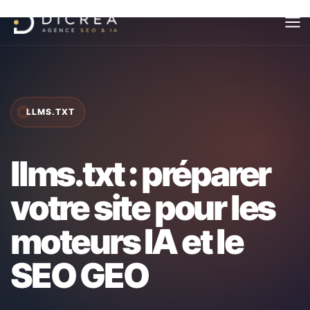
Aller
au
contenu
LLMS.TXT
llms.txt : préparer
votre site pour les
moteurs IA et le
SEO GEO