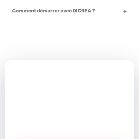
Comment démarrer avec DICREA ?
Parlons de votre projet
digital
Vous voulez améliorer votre visibilité, structurer
votre SEO, préparer votre IA GEO ou générer
plus de leads ? DICREA vous aide à identifier
les actions prioritaires.