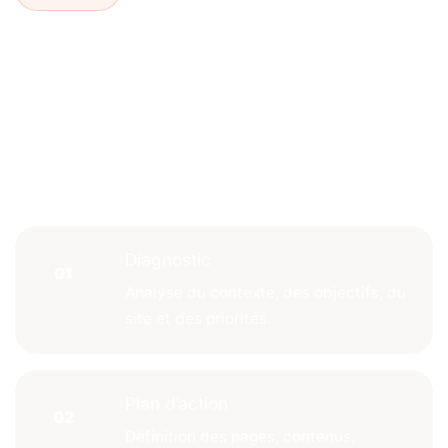
L’objectif est de prioriser
les actions qui
améliorent votre
Une méthode
visibilité, votre image,
structurée pour
votre trafic qualifié et
avancer vite et
vos conversions.
proprement
Diagnostic
Analyse du contexte, des objectifs, du
site et des priorités.
Plan d’action
Définition des pages, contenus,